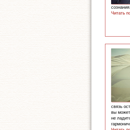
сознания
Читать п
связь ос
вы может
не ладит
гармонич
Читать п