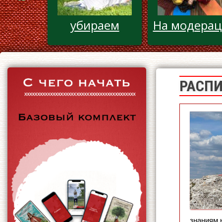
БЛОГ
убираем
РАСП
знаниям 