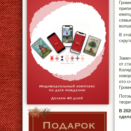
Громн
припи
ежего
семьи
волше
В это
скрут
Замеч
от ст
Коляд
новор
ото с
Громн
Потом
твори
В 202
сдел