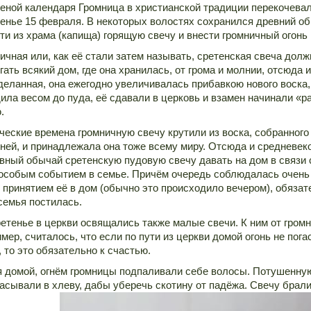
еной календаря Громница в христианской традиции перекочевал
енье 15 февраля. В некоторых волостях сохранился древний о
ти из храма (капища) горящую свечу и внести громничный огонь 
ичная или, как её стали затем называть, сретенская свеча дол
гать всякий дом, где она хранилась, от грома и молнии, отсюда и
деланная, она ежегодно увеличивалась прибавкою нового воска, 
ила весом до пуда, её сдавали в церковь и взамен начинали «р
.
ческие времена громничную свечу крутили из воска, собранного
ней, и принадлежала она тоже всему миру. Отсюда и средневек
вный обычай сретенскую пудовую свечу давать на дом в связи 
особым событием в семье. Причём очередь соблюдалась очень 
 принятием её в дом (обычно это происходило вечером), обязат
семья постилась.
етенье в церкви освящались также малые свечи. К ним от гром
мер, считалось, что если по пути из церкви домой огонь не погас
, то это обязательно к счастью.
 домой, огнём громницы подпаливали себе волосы. Потушенную
асывали в хлеву, дабы уберечь скотину от падёжа. Свечу брали 