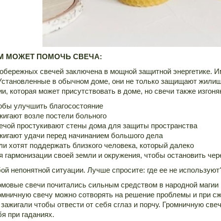
М МОЖЕТ ПОМОЧЬ СВЕЧА:
обережных свечей заключена в мощной защитной энергетике. И
Установленные в обычном доме, они не только защищают жилище
ии, которая может присутствовать в доме, но свечи также изгоня
обы улучшить благосостояние
жигают возле постели больного
ечой простукивают стены дома для защиты пространства
жигают удачи перед начинанием большого дела
ли хотят поддержать близкого человека, который далеко
я гармонизации своей земли и окружения, чтобы остановить чер
ой непонятной ситуации. Лучше спросите: где ее не используют
омовые свечи почитались сильным средством в народной магии
омничную свечу можно сотворять на решение проблемы и при сж
 зажигали чтобы отвести от себя сглаз и порчу. Громничную св
бя при гаданиях.