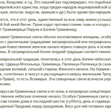
ла, Кендлмас и т.д. Это лишний раз подтверждает, что подобны
вропейского единства, когда предки народов индоевропейской (а
нцев, кельтов, индусов, иранцев и др.) были одним пра-народом
ется, что в этот день, единственный за всю зиму, можно услыш
й бой юной Весне. Происходит противостояние тьмы и холода со
т Громовержца Перуна и Богиню Громовницу.
раине Громничные свечи обычно изготавливали женщины, особе
но с различными традициями: матриархальной или патриархаль
ции божественное женское начало играло главную роль и основ
ны. В патриархальной более поздней традиции соответственно
риархальной традиции, почиталась в этот день богиня небесного
му: Царица-Молоньица, Громовица, Паляница-Поляница (в сказк
щение волевой, сильной стороны Женского начала. На Украине 
к, сплетённых в «косу» и расходящихся кверху маленьким Тре
и Прави), то есть Всемирья. Эти священные свечи всячески ук
асами.
оруссии Громничные свечи и их огонь в патриархал олицетворя
твенное небесное огненное начало. Особую Громничную свечу 
 сам хозяин дома в последний шесток (субботу, день в седмице,
щённый Предкам) перед праздником. Воск для неё готовили зар