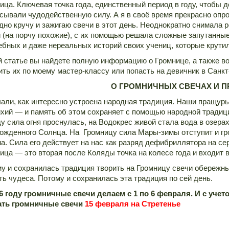
ица. Ключевая точка года, единственный период в году, чтобы 
сывали чудодейственную силу. А я в своё время прекрасно опро
дно кручу и зажигаю свечи в этот день. Неоднократно снимала 
 (на порчу похожие), с их помощью решала сложные запутанные
бных и даже нереальных историй своих учениц, которые крутил
й статье вы найдете полную информацию о Громнице, а также в
ить их по моему мастер-классу или попасть на девичник в Санк
О ГРОМНИЧНЫХ СВЕЧАХ И П
али, как интересно устроена народная традиция. Наши пращуры
ихий — и память об этом сохраняет с помощью народной традиц
у сила огня проснулась, на Водокрес живой стала вода в озера
ожденного Солнца. На Громницу сила Мары-зимы отступит и гр
на. Сила его действует на нас как разряд дефибриллятора на с
ица — это вторая после Коляды точка на колесе года и входит 
у и сохранилась традиция творить на Громницу свечи обережн
ть чудеса. Потому и сохранилась эта традиция по сей день.
6 году громничные свечи делаем с 1 по 6 февраля. И с уче
ать громничные свечи
15 февраля на Стретенье