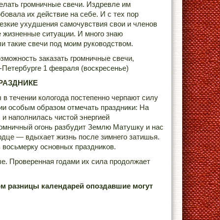
делать громничные свечи. Издревле им
бовала их действие на себе. И с тех пор
резкие ухудшения самочувствия свои и членов
 жизненные ситуации. И много знаю
и такие свечи под моим руководством.
озможность заказать громничные свечи,
т-Петербурге 1 февраля (воскресенье)
РАЗДНИКЕ
 в течении кологода постепенно черпают силу
ии особым образом отмечать праздники: На
х и наполнилась чистой энергией
омничный огонь разбудит Землю Матушку и нас
ердце — вдыхает жизнь после зимнего затишья.
в восьмерку основных праздников.
ые. Проверенная годами их сила продолжает
том разницы календарей опоздавшие могут