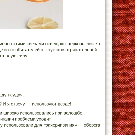
менно этими свечами освещают церковь, чистят
 и его обитателей от сгустков отрицательной
ют злую силу.
еду неудач.
? И я отвечу — используют везде!
 и широко использовались при волошбе.
игании проблема уходит.
ечу использовали для «зачерчивания» — оберега