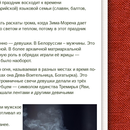
й праздник восходит к времени
рийской) языковой семьи (славян, балтов,
.
ать раскаты грома, когда Зима-Морена дает
 светом и теплом, потому в этот праздник
нно — девушки. В Белоруссии – мужчины. Это
ной. В более архаичной матриархальной
ную роль в обрядах играли её жрицы —
 было наоборот.
 огня, называемая в разных местах и время по-
ах она Дева-Воительница, Богатырка). Это
громничные свечи девушки делали из трёх
зубцем — символом единства Тремирья (Яви,
рашали лентами и другими девичьими
ли мужское
отливал из
анее.