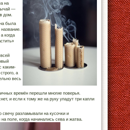
а на
бычай —
в дом.
жна была
 название.
а когда
астить»
 всей
овый
с каким-
строго, а
ельно весь
ничных времён перешли многие поверья.
нет, и если к тому же на руку упадут три капли
 свечу разламывали на кусочки и
на поле, когда начинались сева и жатва.