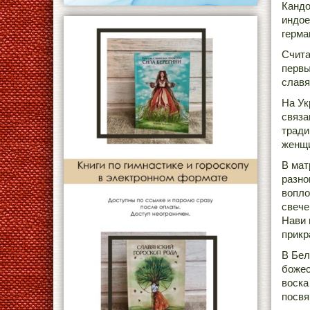
Кандо
индое
герма
Счита
первы
славя
На Ук
связа
тради
женщи
В мат
разно
вопло
свече
Нави 
прикр
В Бел
божес
воска
посвя