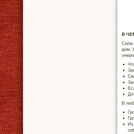
В ЧЕ
Сила 
дом. 
энерг
Чт
За
Св
За
Ес
Дл
В люб
Гр
Гр
Их
се