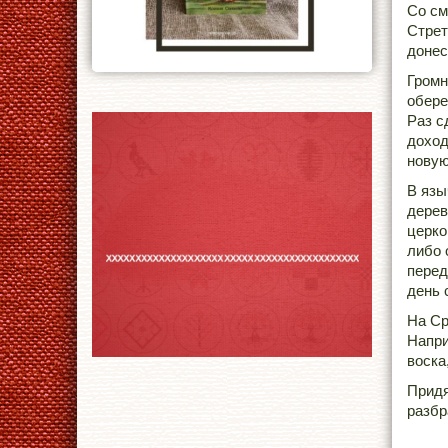
Со см
Стрет
донес
Громн
обере
Раз с
доход
новую
В язы
дерев
церко
либо 
перед
день 
На Ср
Напри
воска
Придя
разбр