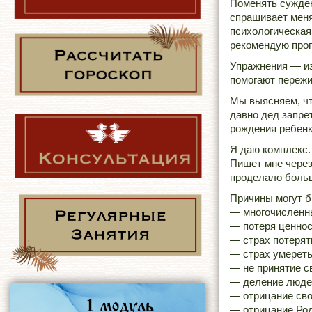
Поменять суждени
спрашивает меня
психологическая
рекомендую прог
Упражнения — из
помогают пережи
Мы выясняем, что
давно дед запрет
рождения ребенк
Я даю комплекс.
Пишет мне через
проделало боль
Причины могут б
— многочисленн
— потеря ценнос
— страх потерят
— страх умерет
— не принятие с
— деление людей
— отрицание сво
— отрицание Ро